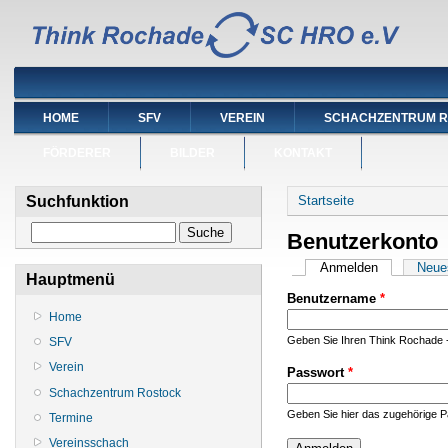
HOME
SFV
VEREIN
SCHACHZENTRUM 
FÖRDERER
BILDER
KONTAKT
Sie sind hier
Suchfunktion
Startseite
Suche
Benutzerkonto
Haupt-Reiter
Anmelden
(aktiver Reit
Neue
Hauptmenü
Benutzername
*
Home
Geben Sie Ihren Think Rochade 
SFV
Verein
Passwort
*
Schachzentrum Rostock
Geben Sie hier das zugehörige P
Termine
Vereinsschach