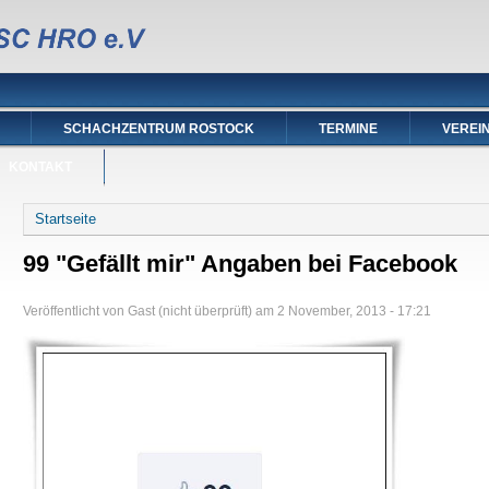
SCHACHZENTRUM ROSTOCK
TERMINE
VEREI
KONTAKT
Sie sind hier
Startseite
99 "Gefällt mir" Angaben bei Facebook
Veröffentlicht von
Gast (nicht überprüft)
am
2 November, 2013 - 17:21