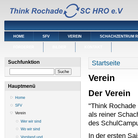
HOME
SFV
VEREIN
SCHACHZENTRUM 
FÖRDERER
BILDER
KONTAKT
Sie sind hier
Startseite
Suchfunktion
Suche
Verein
Hauptmenü
Der Verein
Home
"Think Rochade 
SFV
als reiner Schac
Verein
Wer wir sind
des SchulCampu
Wo wir sind
In der ersten Sa
Vorstand und