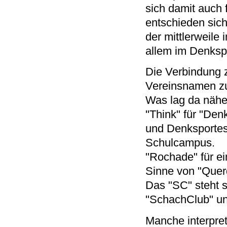
sich damit auch 
entschieden sic
der mittlerweil
allem im Denkspo
Die Verbindung 
Vereinsnamen z
Was lag da näher
"Think" für "Den
und Denksportes
Schulcampus.
"Rochade" für ei
Sinne von "Quer
Das "SC" steht 
"SchachClub" un
Manche interpre