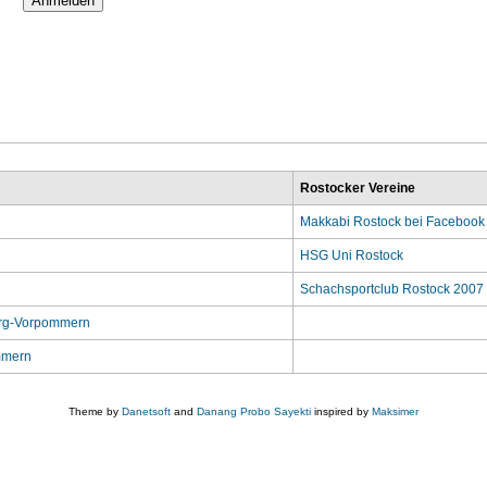
Rostocker Vereine
Makkabi Rostock bei Facebook
HSG Uni Rostock
Schachsportclub Rostock 2007 
rg-Vorpommern
mmern
Theme by
Danetsoft
and
Danang Probo Sayekti
inspired by
Maksimer