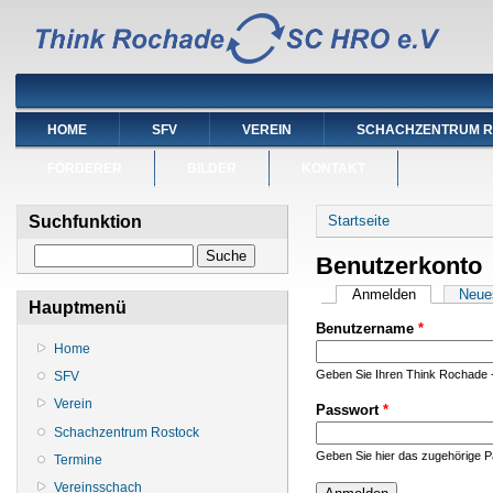
HOME
SFV
VEREIN
SCHACHZENTRUM 
FÖRDERER
BILDER
KONTAKT
Sie sind hier
Suchfunktion
Startseite
Suche
Benutzerkonto
Haupt-Reiter
Anmelden
(aktiver Reit
Neue
Hauptmenü
Benutzername
*
Home
Geben Sie Ihren Think Rochade 
SFV
Verein
Passwort
*
Schachzentrum Rostock
Geben Sie hier das zugehörige P
Termine
Vereinsschach