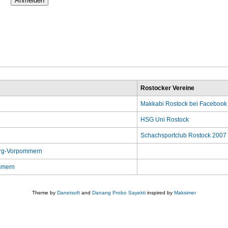
Rostocker Vereine
Makkabi Rostock bei Facebook
HSG Uni Rostock
Schachsportclub Rostock 2007 
rg-Vorpommern
mmern
Theme by
Danetsoft
and
Danang Probo Sayekti
inspired by
Maksimer