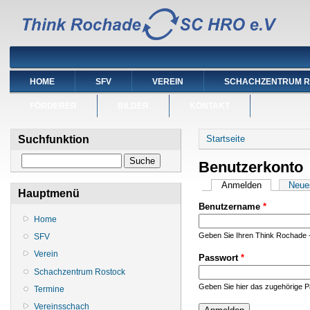
HOME
SFV
VEREIN
SCHACHZENTRUM 
FÖRDERER
BILDER
KONTAKT
Sie sind hier
Suchfunktion
Startseite
Suche
Benutzerkonto
Haupt-Reiter
Anmelden
(aktiver Reit
Neue
Hauptmenü
Benutzername
*
Home
Geben Sie Ihren Think Rochade 
SFV
Verein
Passwort
*
Schachzentrum Rostock
Geben Sie hier das zugehörige P
Termine
Vereinsschach