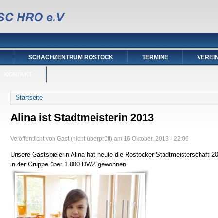
SCHACHZENTRUM ROSTOCK
TERMINE
VEREI
KONTAKT
Sie sind hier
Startseite
Alina ist Stadtmeisterin 2013
Veröffentlicht von
Gast (nicht überprüft)
am
16 Oktober, 2013 - 22:06
Unsere Gastspielerin Alina hat heute die Rostocker Stadtmeisterschaft 2
in der Gruppe über 1.000 DWZ gewonnen.