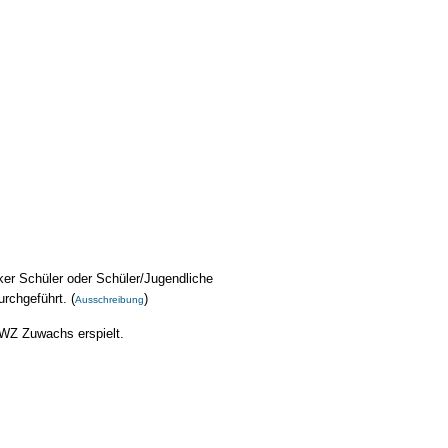
ker Schüler oder Schüler/Jugendliche
rchgeführt. (
)
Ausschreibung
DWZ Zuwachs erspielt.