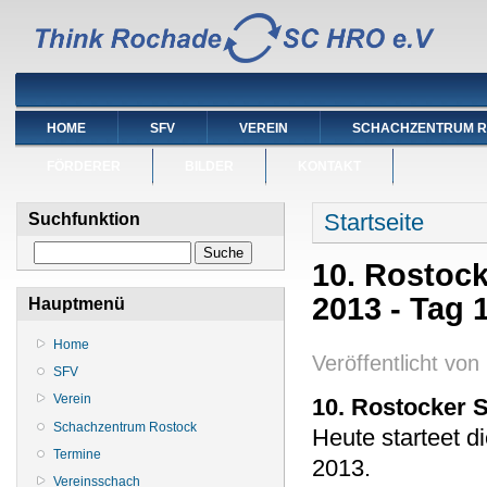
HOME
SFV
VEREIN
SCHACHZENTRUM 
FÖRDERER
BILDER
KONTAKT
Sie sind hier
Startseite
Suchfunktion
Suche
10. Rostoc
2013 - Tag 
Hauptmenü
Home
Veröffentlicht von
SFV
Verein
10. Rostocker 
Schachzentrum Rostock
Heute starteet d
Termine
2013.
Vereinsschach