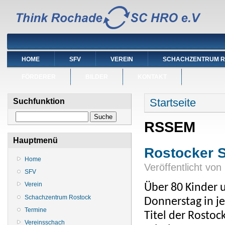
HOME
SFV
VEREIN
SCHACHZENTRUM 
FÖRDERER
BILDER
KONTAKT
Sie sind hier
Startseite
Suchfunktion
Suche
RSSEM
Hauptmenü
Rostocker S
Home
Veröffentlicht von
SFV
Verein
Über 80 Kinder
Schachzentrum Rostock
Donnerstag in j
Termine
Titel der Rostoc
Vereinsschach