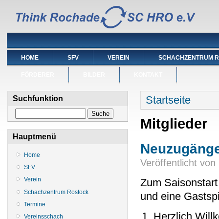
HOME
SFV
VEREIN
SCHACHZENTRUM 
FÖRDERER
BILDER
KONTAKT
Sie sind hier
Startseite
Suchfunktion
Suche
Mitglieder
Hauptmenü
Neuzugänge
Home
Veröffentlicht von
SFV
Verein
Zum Saisonstart 
Schachzentrum Rostock
und eine Gastspi
Termine
Herzlich Wil
Vereinsschach