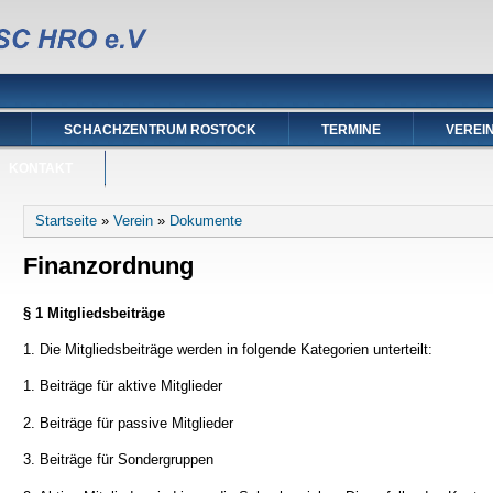
SCHACHZENTRUM ROSTOCK
TERMINE
VEREI
KONTAKT
Sie sind hier
Startseite
»
Verein
»
Dokumente
Finanzordnung
§ 1 Mitgliedsbeiträge
1. Die Mitgliedsbeiträge werden in folgende Kategorien unterteilt:
1. Beiträge für aktive Mitglieder
2. Beiträge für passive Mitglieder
3. Beiträge für Sondergruppen