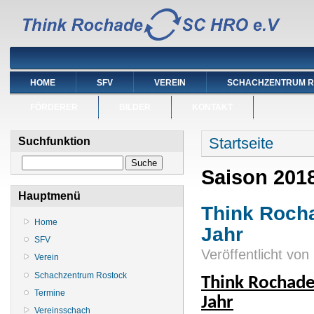
HOME
SFV
VEREIN
SCHACHZENTRUM 
FÖRDERER
BILDER
KONTAKT
Sie sind hier
Startseite
Suchfunktion
Suche
Saison 201
Hauptmenü
Think Rocha
Home
Jahr
SFV
Veröffentlicht von
Verein
Schachzentrum Rostock
Think Rochade 
Termine
Jahr
Vereinsschach