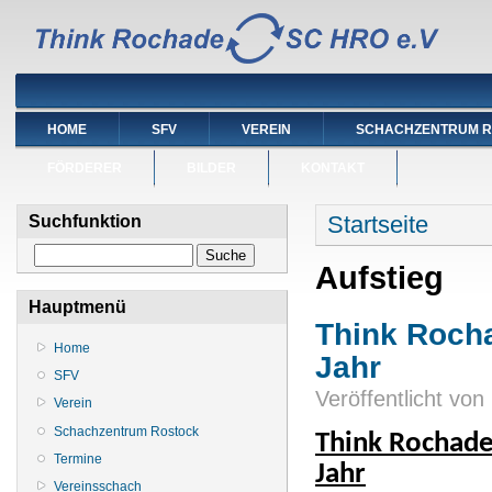
HOME
SFV
VEREIN
SCHACHZENTRUM 
FÖRDERER
BILDER
KONTAKT
Sie sind hier
Startseite
Suchfunktion
Suche
Aufstieg
Hauptmenü
Think Rocha
Home
Jahr
SFV
Veröffentlicht von
Verein
Schachzentrum Rostock
Think Rochade 
Termine
Jahr
Vereinsschach