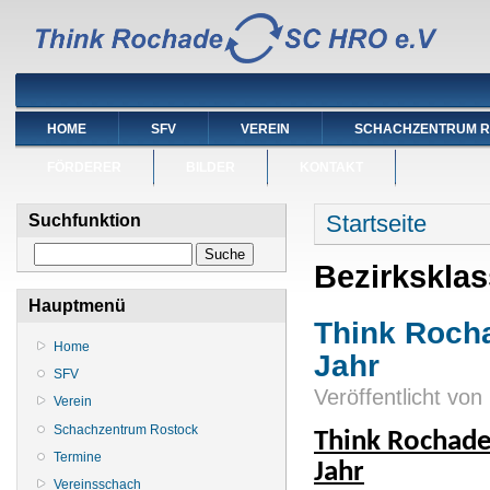
HOME
SFV
VEREIN
SCHACHZENTRUM 
FÖRDERER
BILDER
KONTAKT
Sie sind hier
Startseite
Suchfunktion
Suche
Bezirkskla
Hauptmenü
Think Rocha
Home
Jahr
SFV
Veröffentlicht von
Verein
Schachzentrum Rostock
Think Rochade 
Termine
Jahr
Vereinsschach