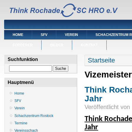
HOME
SFV
VEREIN
SCHACHZENTRUM 
FÖRDERER
BILDER
KONTAKT
Sie sind hier
Startseite
Suchfunktion
Suche
Vizemeister
Hauptmenü
Think Rocha
Home
Jahr
SFV
Veröffentlicht von
Verein
Schachzentrum Rostock
Think Rochade 
Termine
Jahr
Vereinsschach