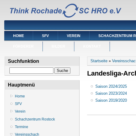
HOME
SFV
VEREIN
SCHACHZENTRUM 
FÖRDERER
BILDER
KONTAKT
Sie sind hier
Suchfunktion
Startseite
»
Vereinsschac
Suche
Landesliga-Arc
Hauptmenü
Saison 2024/2025
Saison 2023/2024
Home
Saison 2019/2020
SFV
Verein
Schachzentrum Rostock
Termine
Vereinsschach