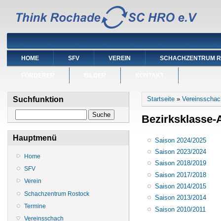
HOME
SFV
VEREIN
SCHACHZENTRUM 
FÖRDERER
BILDER
KONTAKT
Sie sind hier
Suchfunktion
Startseite
»
Vereinsschac
Suche
Bezirksklasse-
Hauptmenü
Saison 2024/2025
Saison 2023/2024
Home
Saison 2018/2019
SFV
Saison 2017/2018
Verein
Saison 2014/2015
Schachzentrum Rostock
Saison 2013/2014
Termine
Saison 2010/2011
Vereinsschach